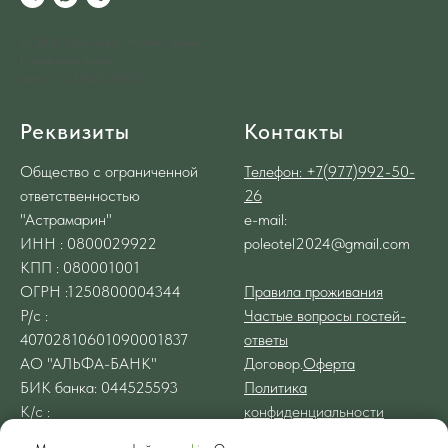
© 2026 Поле-отель "Новая Салынь"
Номер реестровой
записи С322025008085
Реквизиты
Контакты
Общество с ограниченной
Телефон: +7(977)992-50-
ответственностью
26
"Астрамарин"
е-mail:
ИНН : 0800029922
poleotel2024@gmail.com
КПП : 080001001
ОГРН :1250800004344
Правила проживания
Р/с :
Частые вопросы гостей-
40702810601090001837
ответы
АО "АЛЬФА-БАНК"
Договор.
Оферта
БИК банка: 044525593
Политика
К/с :
конфиденциальности
30101810200000000593